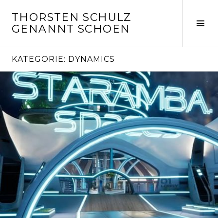
Springe
THORSTEN SCHULZ
zum
Seit
GENANNT SCHOEN
Inhalt
ums
KATEGORIE:
DYNAMICS